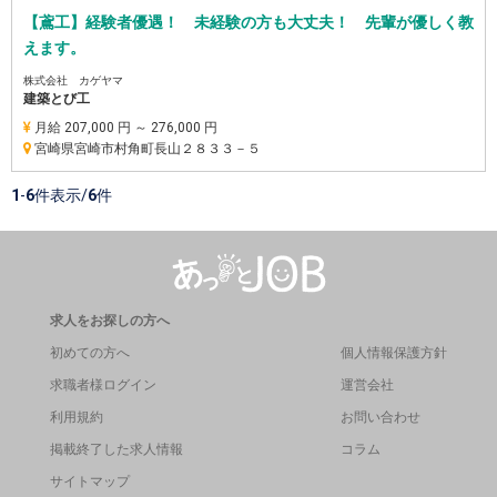
【鳶工】経験者優遇！ 未経験の方も大丈夫！ 先輩が優しく教
えます。
株式会社 カゲヤマ
建築とび工
月給 207,000 円 ～ 276,000 円
宮崎県宮崎市村角町長山２８３３－５
1
-
6
件表示/
6
件
求人をお探しの方へ
初めての方へ
個人情報保護方針
求職者様ログイン
運営会社
利用規約
お問い合わせ
掲載終了した求人情報
コラム
サイトマップ