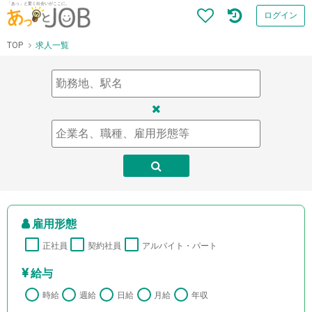
「あっ」と驚く出会いがここに。
ログイン
TOP
求人一覧
雇用形態
正社員
契約社員
アルバイト・パート
給与
時給
週給
日給
月給
年収