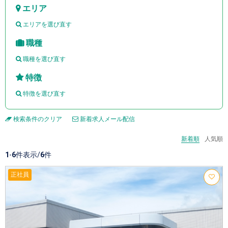
エリア
エリアを選び直す
職種
職種を選び直す
特徴
特徴を選び直す
検索条件のクリア
新着求人メール配信
新着順
人気順
1
-
6
件表示/
6
件
正社員